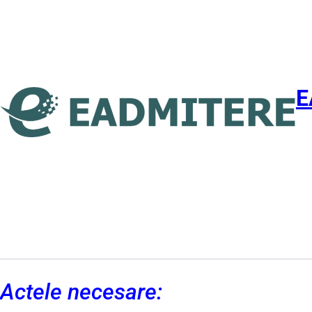
E
Actele necesare: