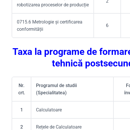
2
robotizarea proceselor de producție
0715.6 Metrologie și certificarea
6
conformității
Taxa la programe de formare
tehnică postsecun
Nr.
Programul de studii
F
crt.
(Specialitatea)
în
1
Calculatoare
2
Rețele de Calculatoare