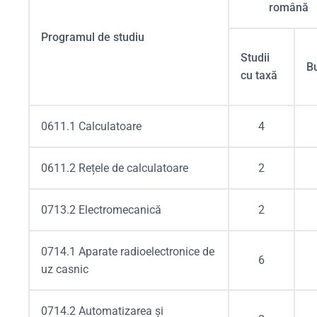
română
Programul de studiu
Studii
B
cu taxă
0611.1 Calculatoare
4
0611.2 Rețele de calculatoare
2
0713.2 Electromecanică
2
0714.1 Aparate radioelectronice de
6
uz casnic
0714.2 Automatizarea și