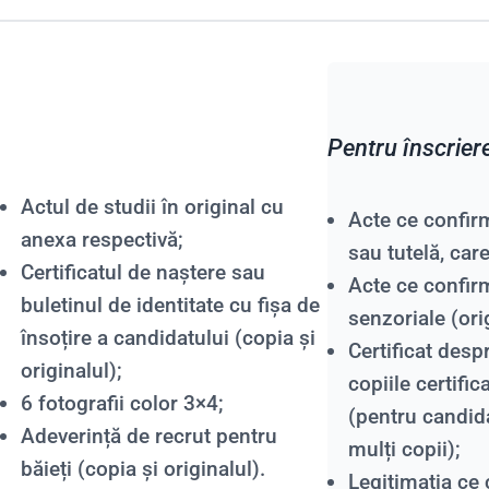
Pentru înscrier
Actul de studii în original cu
Acte ce confirm
anexa respectivă;
sau tutelă, care
Certificatul de naștere sau
Acte ce confirm
buletinul de identitate cu fișa de
senzoriale (ori
însoțire a candidatului (copia și
Certificat desp
originalul);
copiile certific
6 fotografii color 3×4;
(pentru candida
Adeverință de recrut pentru
mulți copii);
băieți (copia și originalul).
Legitimația ce 