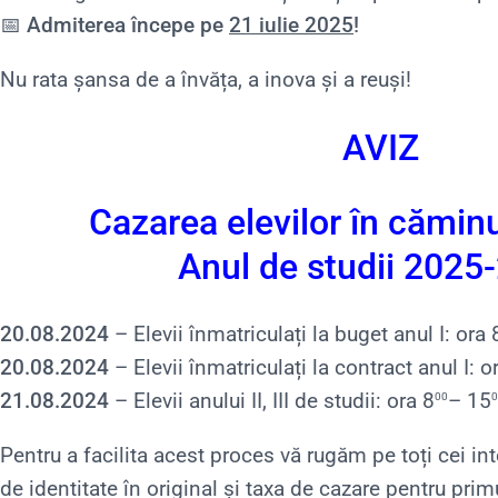
📅
Admiterea începe pe
21 iulie 2025
!
Nu rata șansa de a învăța, a inova și a reuși!
AVIZ
Cazarea elevilor în căminul
Anul de studii 2025
20.08.2024
– Elevii înmatriculați la buget anul I: ora 
20.08.2024
– Elevii înmatriculați la contract anul I: o
21.08.2024
– Elevii anului II, III de studii: ora 8
– 15
00
0
Pentru a facilita acest proces vă rugăm pe toți cei int
de identitate în original și taxa de cazare pentru pri