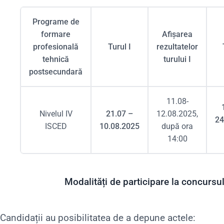
Programe de
formare
Afișarea
profesională
Turul I
rezultatelor
tehnică
turului I
postsecundară
11.08-
Nivelul IV
21.07 –
12.08.2025,
24
ISCED
10.08.2025
după ora
14:00
Modalități de participare la concursu
Candidații au posibilitatea de a depune actele: