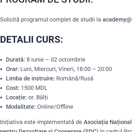
Solicită programul complet de studii la
academy@t
DETALII CURS:
Durată:
8 iunie – 02 octombrie
Orar:
Luni, Miercuri, Vineri, 18:00 – 20:00
Limba de instruire:
Română/Rusă
Cost:
1500 MDL
Locație:
or. Bălți
Modalitate:
Online/Offline
Inițiativa este implementată de
Asociația Naționa
pentru Dezvoltare și Cooperare (SDC)
în cadrul Pr