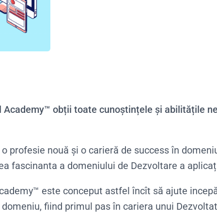
cademy™ obții toate cunoștințele și abilitățile ne
o profesie nouă și o carieră de success în domeniul
ea fascinanta a domeniului de Dezvoltare a aplicaț
demy™ este conceput astfel încît să ajute incepăt
n domeniu, fiind primul pas în cariera unui Dezvolta