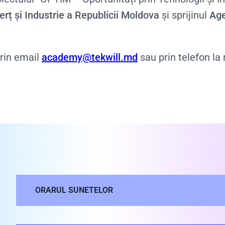
ț și Industrie a Republicii Moldova
și sprijinul
Age
prin email
academy@tekwill.md
sau prin telefon la 
ORARUL SUNETELOR