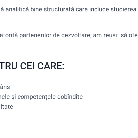
 analitică bine structurată care include studierea
datorită partenerilor de dezvoltare, am reușit să ofe
RU CEI CARE:
râns
inele și competențele dobîndite
itate