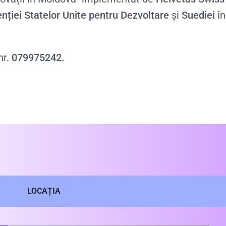
nției Statelor Unite pentru Dezvoltare
și
Suediei
în
nr.
079975242.
LOCAȚIA