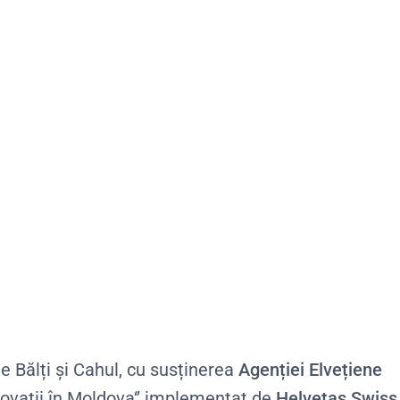
le Bălți și Cahul, cu susținerea
Agenției Elvețiene
Inovații în Moldova‘’ implementat de
Helvetas Swiss