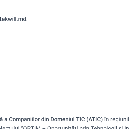
ekwill.md
.
lă a Companiilor din Domeniul TIC (ATIC)
în regiuni
oiectului ”OPTIM – Oportunități prin Tehnologii și 