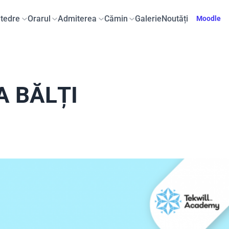
tedre
Orarul
Admiterea
Cămin
Galerie
Noutăți
Moodle
A BĂLȚI