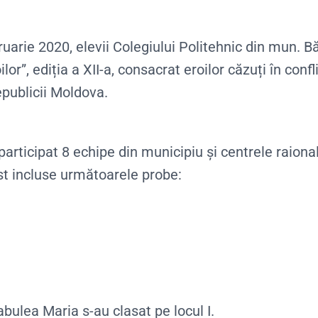
ruarie 2020, elevii Colegiului Politehnic din mun. Bă
ilor”, ediția a XII-a, consacrat eroilor căzuți în con
publicii Moldova.
participat 8 echipe din municipiu și centrele raiona
st incluse următoarele probe:
bulea Maria s-au clasat pe locul I.