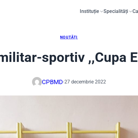
Instituție
Specialități
Ca
NOUTĂȚI
litar-sportiv ,,Cupa Er
CPBMD
·
27 decembrie 2022