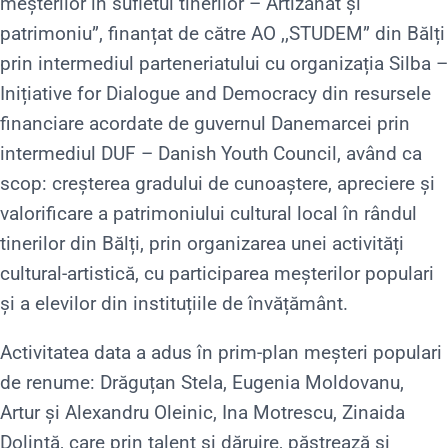
meșterilor în sufletul tinerilor – Artizanat și
patrimoniu”, finanțat de către AO ,,STUDEM” din Bălți
prin intermediul parteneriatului cu organizația Silba –
Inițiative for Dialogue and Democracy din resursele
financiare acordate de guvernul Danemarcei prin
intermediul DUF – Danish Youth Council, având ca
scop: creșterea gradului de cunoaștere, apreciere și
valorificare a patrimoniului cultural local în rândul
tinerilor din Bălți, prin organizarea unei activități
cultural-artistică, cu participarea meșterilor populari
și a elevilor din instituțiile de învățământ.
Activitatea data a adus în prim-plan meșteri populari
de renume: Drăguțan Stela, Eugenia Moldovanu,
Artur și Alexandru Oleinic, Ina Motrescu, Zinaida
Dolință, care prin talent și dăruire, păstrează și